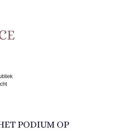
ubliek
cht
HET PODIUM OP