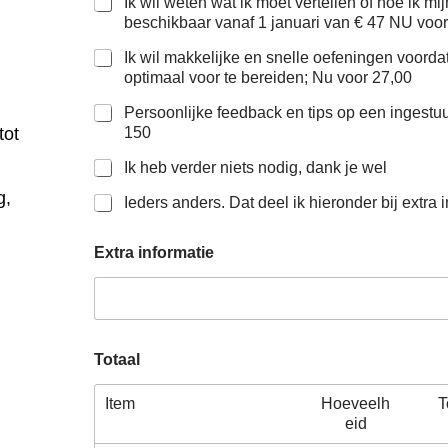
Ik wil weten wat ik moet vertellen of hoe ik m
beschikbaar vanaf 1 januari van € 47 NU voor
Ik wil makkelijke en snelle oefeningen voord
optimaal voor te bereiden; Nu voor 27,00
Persoonlijke feedback en tips op een ingest
150
tot
Ik heb verder niets nodig, dank je wel
g,
Ieders anders. Dat deel ik hieronder bij extra 
Extra informatie
Totaal
Item
Hoeveelh
T
eid