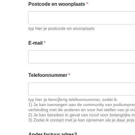
Postcode en woonplaats
*
typ hier je postcode en woonplaats
E-mail
*
Telefoonnummer
*
typ hier je tiencijferig telefoonnummer, zodat ik
1) Je kan toevoegen aan de community van podiumprese
verbinding met de anderen en voor het stellen van je v
2) Je kan bereiken in geval van nood voor belangrijke in
3) Zodat ik contact met je kan opnemen als je daar prijs 
Ander factuur adres?