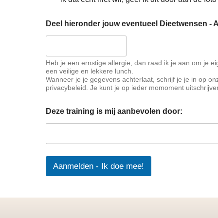
Deel hieronder jouw eventueel Dieetwensen - A
Heb je een ernstige allergie, dan raad ik je aan om je 
een veilige en lekkere lunch.
Wanneer je je gegevens achterlaat, schrijf je je in op on
privacybeleid. Je kunt je op ieder momoment uitschrijve
j
Deze training is mij aanbevolen door:
e
v
a
n
Aanmelden - Ik doe mee!