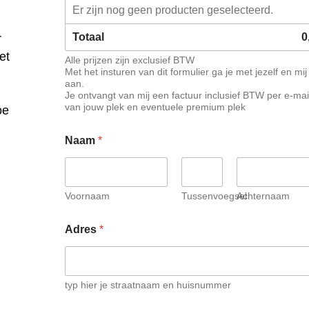
Er zijn nog geen producten geselecteerd.
Totaal
0
r
et
Alle prijzen zijn exclusief BTW
Met het insturen van dit formulier ga je met jezelf en m
aan.
Je ontvangt van mij een factuur inclusief BTW per e-mail
van jouw plek en eventuele premium plek
oe
Naam
*
Voornaam
Tussenvoegsel
Achternaam
Adres
*
typ hier je straatnaam en huisnummer