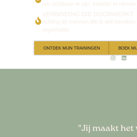
om zichtbaar te zijn, initiatief te neme
VERBINDING DIE DOORWERKT
richting de mensen die je wilt bereiken
organisatie
ONTDEK MIJN TRAININGEN
BOEK MI
"Jij maakt het 