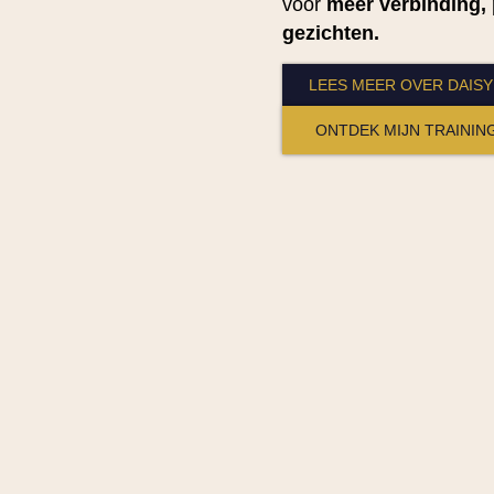
voor
meer verbinding, 
gezichten.
LEES MEER OVER DAISY
ONTDEK MIJN TRAININ