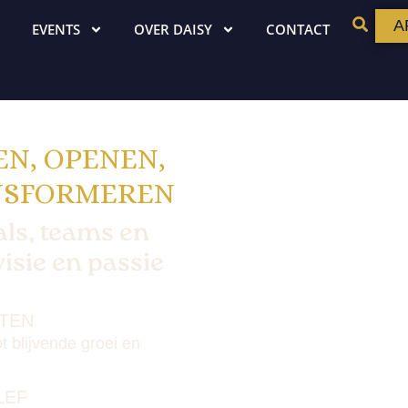
A
EVENTS
OVER DAISY
CONTACT
EN, OPENEN,
NSFORMEREN
als, teams en
isie en passie
ATEN
t blijvende groei en
LEF