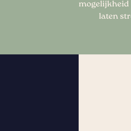
mogelijkheid 
laten st