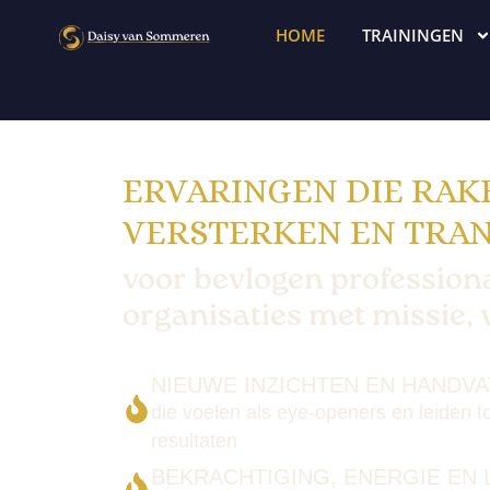
HOME
TRAININGEN
ERVARINGEN DIE RAK
VERSTERKEN EN TRA
voor bevlogen profession
organisaties met missie, v
NIEUWE INZICHTEN EN HANDV
die voelen als eye-openers en leiden to
resultaten
BEKRACHTIGING, ENERGIE EN 