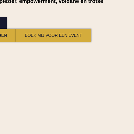
plezier, empowerment, voldane en trotse
GEN
BOEK MIJ VOOR EEN EVENT