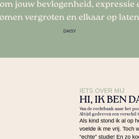
om jouw bevlogenheid, expressie e
romen vergroten en elkaar op laten
DAISY
IETS OVER MIJ
HI, IK BEN D
Van de rechtbank naar het po
Altijd gedreven een verschil
Als kind stond ik al op
voelde ik me vrij. Toch 
“echte” studie! En zo ko