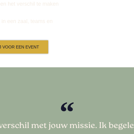
n en het verschil te maken
, in een zaal, teams en
J VOOR EEN EVENT
verschil met jouw missie. Ik begel