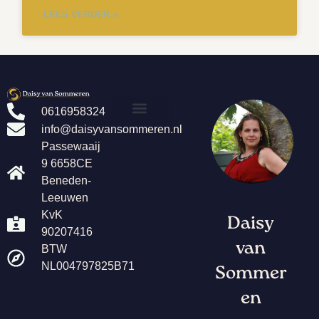
LEES VERDER »
0616958324
info@daisyvansommeren.nl
OVER DAISY
Passewaaij
9 6658CE
Beneden-
Leeuwen
KvK
Daisy
90207416
van
BTW
NL004797825B71
Sommer
en